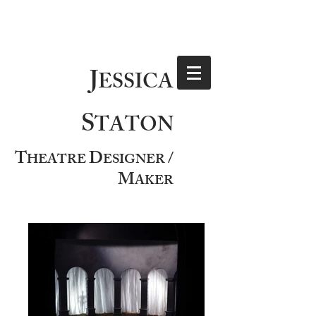
J
ESSICA
S
TATON
T
D
/
HEATRE
ESIGNER
M
AKER